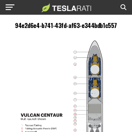
94e2d6e4-b741-43fd-af63-e344bdb1c557