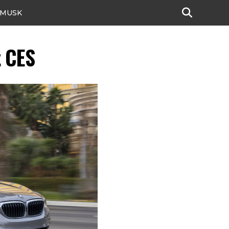
 MUSK
 CES