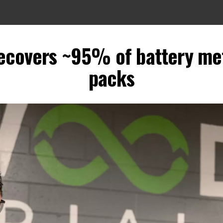
ecovers ~95% of battery met
packs