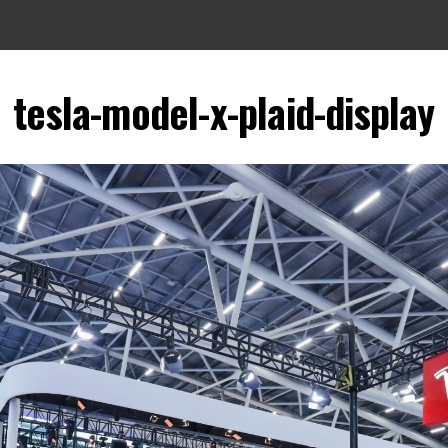
tesla-model-x-plaid-display