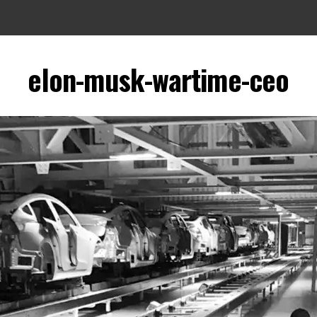
elon-musk-wartime-ceo